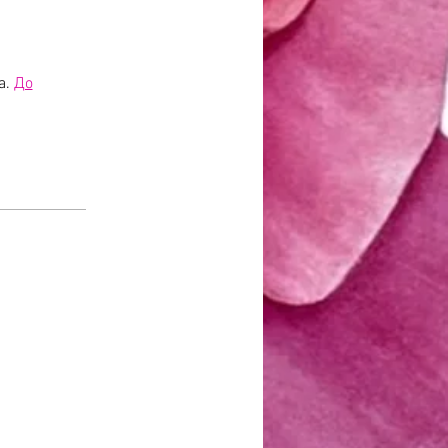
а.
До