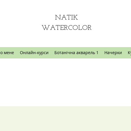
NATIK
WATERCOLOR
о мене
Онлайн-курси
Ботанічна акварель 1
Начерки
К