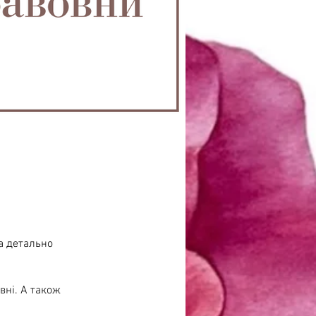
а детально
вні. А також
.