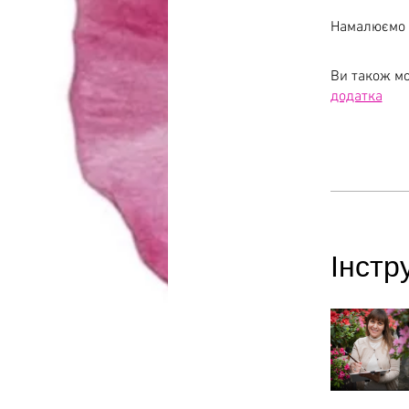
Ви також мо
додатка
Інстр