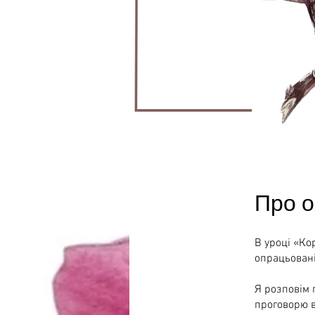
Про о
В уроці «Ко
опрацьовані
Я розповім 
проговорю в