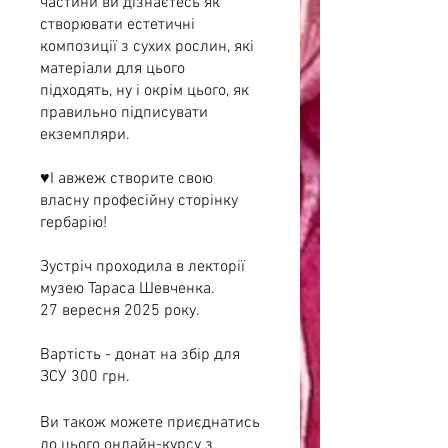
частини ви дізнаєтесь як
створювати естетичні
композиції з сухих рослин, які
матеріали для цього
підходять, ну і окрім цього, як
правильно підписувати
екземпляри.
♥️І авжеж створите свою
власну професійну сторінку
гербарію!
Зустріч проходила в лекторії
музею Тараса Шевченка.
27 вересня 2025 року.
Вартість - донат на збір для
Ви також можете приєднатись
до цього онлайн-курсу з