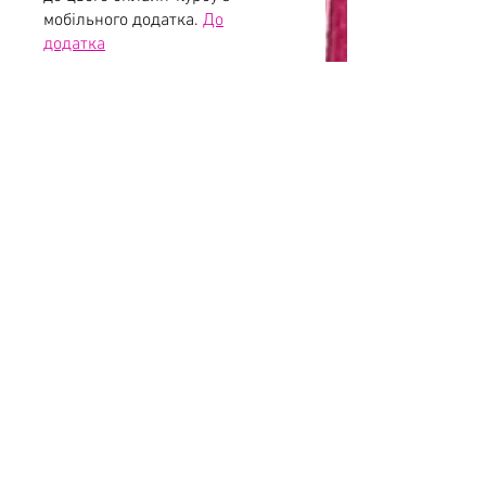
мобільного додатка.
До
додатка
Інструктори
Наталія Купчик
Ціна
300,00 ₴
Поділитися