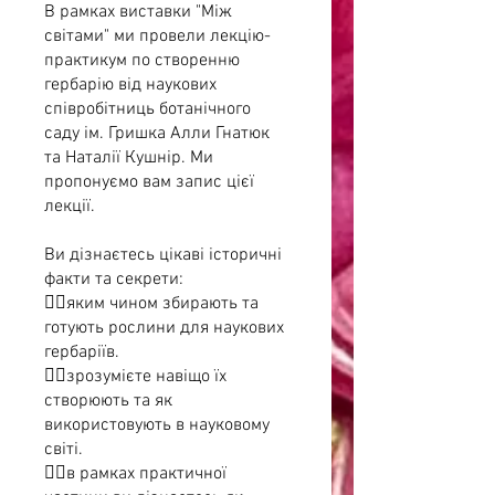
В рамках виставки "Між
світами" ми провели лекцію-
практикум по створенню
гербарію від наукових
співробітниць ботанічного
саду ім. Гришка Алли Гнатюк
та Наталії Кушнір. Ми
пропонуємо вам запис цієї
лекції.
Ви дізнаєтесь цікаві історичні
факти та секрети:
☝🏼яким чином збирають та
готують рослини для наукових
гербаріїв.
☝🏼зрозумієте навіщо їх
створюють та як
використовують в науковому
світі.
☝🏼в рамках практичної