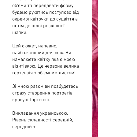
об'єми та передавати форму,
будемо рухатись поступово від
окремої квіточки до суцвіття а
потім до цілої розкішної
шапки.
Цей сюжет, напевно,
найбажаніший для всіх. Ви
намалюєте квітку яка є моєю
візитівкою. Це червона велика
гортензія з об‘ємним листям!
Зі мною разом ви позбудетесь
страху створення портретів
красуні Гортензії.
Викладання українською.
Рівень складності середній,
середній +