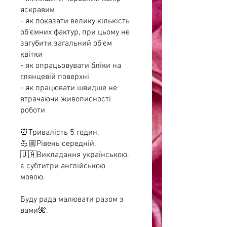
яскравим
- як показати велику кількість
об'ємних фактур, при цьому не
загубити загальний об'єм
квітки
- як опрацьовувати бліки на
глянцевій поверхні
- як працювати швидше не
втрачаючи живописності
роботи
⏰Тривалість 5 годин.
💪🏼Рівень середній.
🇺🇦Викладання українською,
є субтитри англійською
мовою.
Буду рада малювати разом з
вами🌺.