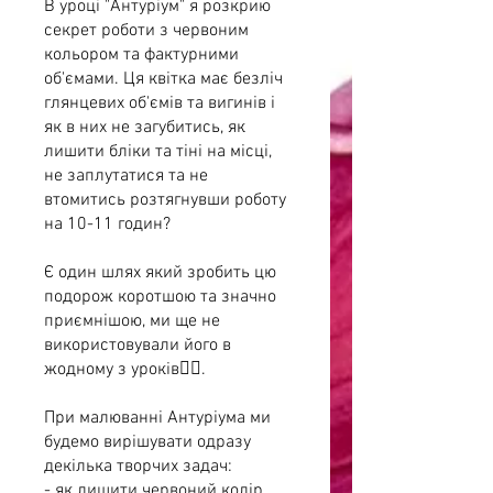
В уроці "Антуріум" я розкрию
секрет роботи з червоним
кольором та фактурними
об'ємами. Ця квітка має безліч
глянцевих об'ємів та вигинів і
як в них не загубитись, як
лишити бліки та тіні на місці,
не заплутатися та не
втомитись розтягнувши роботу
на 10-11 годин?
Є один шлях який зробить цю
подорож коротшою та значно
приємнішою, ми ще не
використовували його в
жодному з уроків✌🏻.
При малюванні Антуріума ми
будемо вирішувати одразу
декілька творчих задач:
- як лишити червоний колір