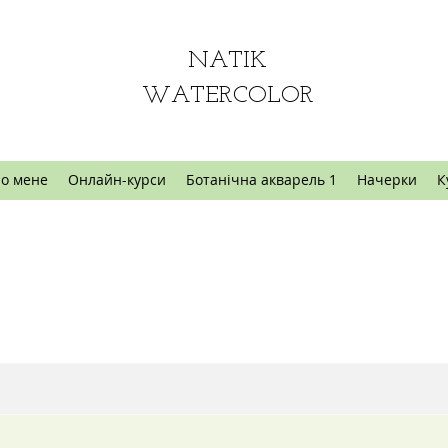
NATIK
WATERCOLOR
о мене
Онлайн-курси
Ботанічна акварель 1
Начерки
К