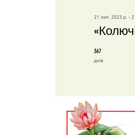
21 лип. 2023 р. - 2
«Колючі
367 днів
367
днів