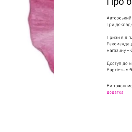
Про о
Авторський 
Три докладн
Призи від п
Рекомендаці
магазину «
Доступ до ма
Вартість 69
Ви також мо
додатка