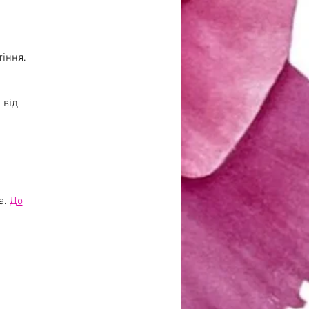
тіння.
 від
а.
До