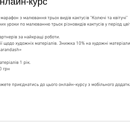
нлайн-курс
марафон з малювання трьох видів кактусів "Колючі та квітучі"
их уроки по малюванню трьох різновидів кактусів у період цві
артнерів за найкращі роботи.
ї щодо художніх матеріалів. Знижка 10% на художні матеріали
Karandash»
теріалів 1 рік.
0 грн
жете приєднатись до цього онлайн-курсу з мобільного додатк