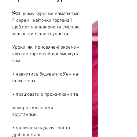
🌺В цьому курсі ми намалюємо
4 окремі квіточки гортензії
щоб потім впевнено та сміливо
малювати великі суцвіття.
Уроки, які присвячені окремим
квіткам гортензій допоможуть
вам:
• навчитись будувати обʼєм на
пелюстках.
• працювати з прожилками та
міжпрожилковими
відстанями.
• малювати падаючі тіні та
дрібні деталі.